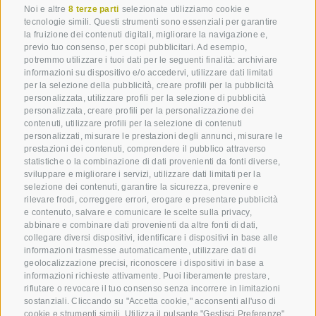
Noi e altre
8 terze parti
selezionate utilizziamo cookie e
tecnologie simili. Questi strumenti sono essenziali per garantire
la fruizione dei contenuti digitali, migliorare la navigazione e,
previo tuo consenso, per scopi pubblicitari. Ad esempio,
potremmo utilizzare i tuoi dati per le seguenti finalità: archiviare
informazioni su dispositivo e/o accedervi, utilizzare dati limitati
per la selezione della pubblicità, creare profili per la pubblicità
personalizzata, utilizzare profili per la selezione di pubblicità
personalizzata, creare profili per la personalizzazione dei
contenuti, utilizzare profili per la selezione di contenuti
personalizzati, misurare le prestazioni degli annunci, misurare le
prestazioni dei contenuti, comprendere il pubblico attraverso
statistiche o la combinazione di dati provenienti da fonti diverse,
sviluppare e migliorare i servizi, utilizzare dati limitati per la
selezione dei contenuti, garantire la sicurezza, prevenire e
rilevare frodi, correggere errori, erogare e presentare pubblicità
e contenuto, salvare e comunicare le scelte sulla privacy,
abbinare e combinare dati provenienti da altre fonti di dati,
collegare diversi dispositivi, identificare i dispositivi in base alle
informazioni trasmesse automaticamente, utilizzare dati di
geolocalizzazione precisi, riconoscere i dispositivi in base a
informazioni richieste attivamente. Puoi liberamente prestare,
rifiutare o revocare il tuo consenso senza incorrere in limitazioni
sostanziali. Cliccando su "Accetta cookie," acconsenti all'uso di
cookie e strumenti simili. Utilizza il pulsante "Gestisci Preferenze"