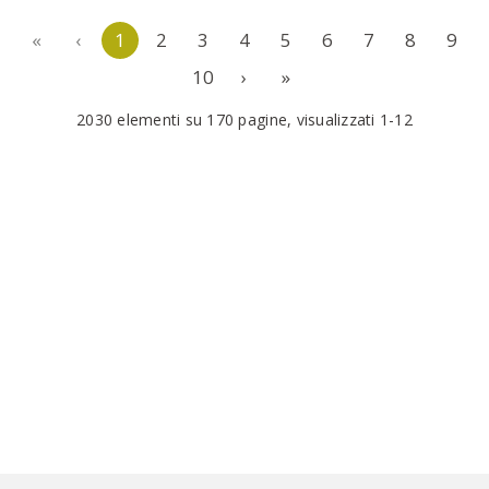
«
‹
1
2
3
4
5
6
7
8
9
10
›
»
2030 elementi su 170 pagine, visualizzati 1-12