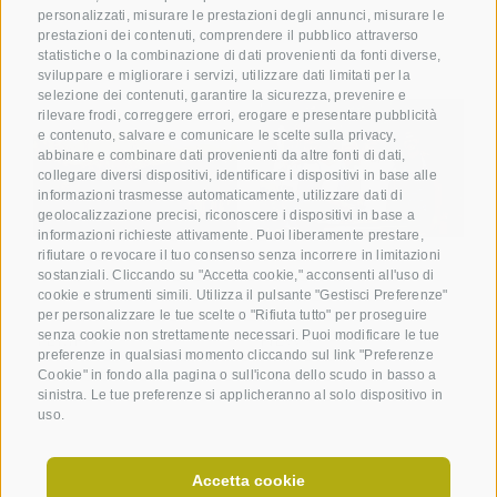
personalizzati, misurare le prestazioni degli annunci, misurare le
prestazioni dei contenuti, comprendere il pubblico attraverso
statistiche o la combinazione di dati provenienti da fonti diverse,
sviluppare e migliorare i servizi, utilizzare dati limitati per la
selezione dei contenuti, garantire la sicurezza, prevenire e
rilevare frodi, correggere errori, erogare e presentare pubblicità
e contenuto, salvare e comunicare le scelte sulla privacy,
abbinare e combinare dati provenienti da altre fonti di dati,
collegare diversi dispositivi, identificare i dispositivi in base alle
informazioni trasmesse automaticamente, utilizzare dati di
geolocalizzazione precisi, riconoscere i dispositivi in base a
informazioni richieste attivamente. Puoi liberamente prestare,
rifiutare o revocare il tuo consenso senza incorrere in limitazioni
sostanziali. Cliccando su "Accetta cookie," acconsenti all'uso di
cookie e strumenti simili. Utilizza il pulsante "Gestisci Preferenze"
per personalizzare le tue scelte o "Rifiuta tutto" per proseguire
senza cookie non strettamente necessari. Puoi modificare le tue
TEMPO
NEWS
preferenze in qualsiasi momento cliccando sul link "Preferenze
Cookie" in fondo alla pagina o sull'icona dello scudo in basso a
sinistra. Le tue preferenze si applicheranno al solo dispositivo in
uso.
Accetta cookie