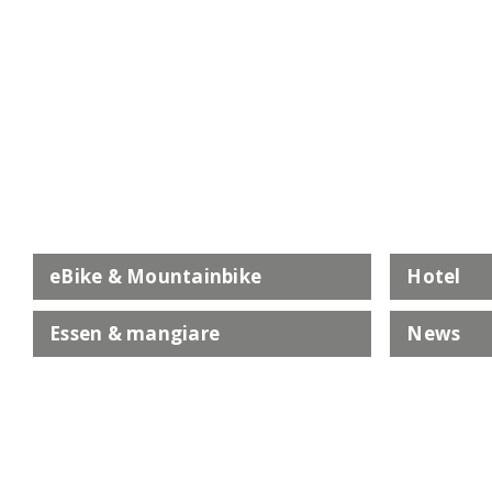
eBike & Mountainbike
Hotel
Essen & mangiare
News