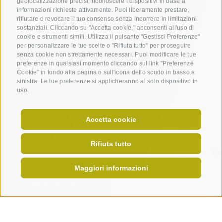
geolocalizzazione precisi, riconoscere i dispositivi in base a
informazioni richieste attivamente. Puoi liberamente prestare,
rifiutare o revocare il tuo consenso senza incorrere in limitazioni
sostanziali. Cliccando su "Accetta cookie," acconsenti all'uso di
cookie e strumenti simili. Utilizza il pulsante "Gestisci Preferenze"
per personalizzare le tue scelte o "Rifiuta tutto" per proseguire
senza cookie non strettamente necessari. Puoi modificare le tue
preferenze in qualsiasi momento cliccando sul link "Preferenze
Cookie" in fondo alla pagina o sull'icona dello scudo in basso a
sinistra. Le tue preferenze si applicheranno al solo dispositivo in
uso.
Accetta cookie
Rifiuta tutto
Maggiori informazioni
ONLINE BOOKING
RICHIESTA