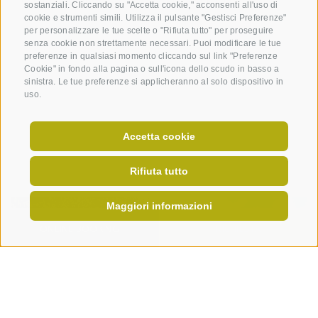
GIORNALINO
NEWSLETTER
sostanziali. Cliccando su "Accetta cookie," acconsenti all'uso di
cookie e strumenti simili. Utilizza il pulsante "Gestisci Preferenze"
per personalizzare le tue scelte o "Rifiuta tutto" per proseguire
senza cookie non strettamente necessari. Puoi modificare le tue
preferenze in qualsiasi momento cliccando sul link "Preferenze
Cookie" in fondo alla pagina o sull'icona dello scudo in basso a
sinistra. Le tue preferenze si applicheranno al solo dispositivo in
uso.
Accetta cookie
Rifiuta tutto
Maggiori informazioni
ONLINE BOOKING
RICHIESTA