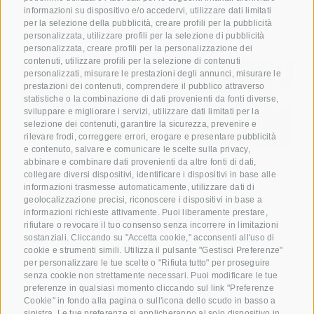
informazioni su dispositivo e/o accedervi, utilizzare dati limitati
per la selezione della pubblicità, creare profili per la pubblicità
personalizzata, utilizzare profili per la selezione di pubblicità
personalizzata, creare profili per la personalizzazione dei
contenuti, utilizzare profili per la selezione di contenuti
personalizzati, misurare le prestazioni degli annunci, misurare le
prestazioni dei contenuti, comprendere il pubblico attraverso
statistiche o la combinazione di dati provenienti da fonti diverse,
sviluppare e migliorare i servizi, utilizzare dati limitati per la
selezione dei contenuti, garantire la sicurezza, prevenire e
rilevare frodi, correggere errori, erogare e presentare pubblicità
e contenuto, salvare e comunicare le scelte sulla privacy,
abbinare e combinare dati provenienti da altre fonti di dati,
collegare diversi dispositivi, identificare i dispositivi in base alle
informazioni trasmesse automaticamente, utilizzare dati di
geolocalizzazione precisi, riconoscere i dispositivi in base a
informazioni richieste attivamente. Puoi liberamente prestare,
GIORNALINO
NEWSLETTER
rifiutare o revocare il tuo consenso senza incorrere in limitazioni
sostanziali. Cliccando su "Accetta cookie," acconsenti all'uso di
cookie e strumenti simili. Utilizza il pulsante "Gestisci Preferenze"
per personalizzare le tue scelte o "Rifiuta tutto" per proseguire
senza cookie non strettamente necessari. Puoi modificare le tue
preferenze in qualsiasi momento cliccando sul link "Preferenze
Cookie" in fondo alla pagina o sull'icona dello scudo in basso a
sinistra. Le tue preferenze si applicheranno al solo dispositivo in