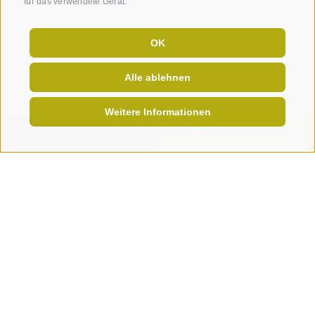
für das verwendete Gerät.
GEFÜHRTE
BIKEREGION
OK
BIKETOUREN
EGGENTAL
Alle ablehnen
Weitere Informationen
ONLINE BUCHEN
JETZT ANFRAGEN
+39 0471 376 573
info@steineggerhof.com
Hotel Steineggerhof |
Bühlweg 14
-
I-
39053
Steinegg