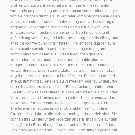
profilen zur personalisierung von inhalten, verwendung von
profilen zur auswahl personalisierter inhalte, messung der
werbeleistung, messung der performance von inhalten, analyse
von zielgruppen durch statistiken oder kombinationen von daten
aus verschiedenen quellen, entwicklung und verbesserung der
angebote, verwendung reduzierter daten zur auswahl von
inhalten, gewährleistung der sicherheit, verhinderung und
aufdeckung von betrug und fehlerbehebung, bereitstellung und
DEIN BIKE URLAUB
WOCHENANGEBOTE
anzeige von werbung und inhalten, ihre entscheidungen zum
datenschutz speichern und übermitteln, abgleichung und
kombination von daten aus unterschiedlichen quellen,
verknüpfung verschiedener endgeräte, identifikation von
endgeräten anhand automatisch übermittelter informationen,
verwendung genauer standortdaten, geräte anhand von aktiv
angeforderten informationen identifizieren. Es steht Ihnen frei,
Ihre Zustimmung zu erteilen, zu verweigern oder zu widerrufen,
ohne dass dies zu wesentlichen Einschränkungen führt. Wenn
Sie auf „Cookies akzeptieren" klicken, erklären Sie sich mit der
Verwendung von Cookies und ähnlichen Tools einverstanden.
Verwenden Sie die Schaltfläche „Einstellungen verwalten", um
Ihre Auswahl anzupassen oder „Alle ablehnen", um ohne
Cookies fortzufahren, die nicht unbedingt erforderlich sind. Sie
können Ihre Einstellungen jederzeit ändern, indem Sie auf den
Link „Cookie-Einstellungen" unten auf der Seite oder auf das
Schildsymbol unten links klicken. Ihre Einstellungen gelten nur