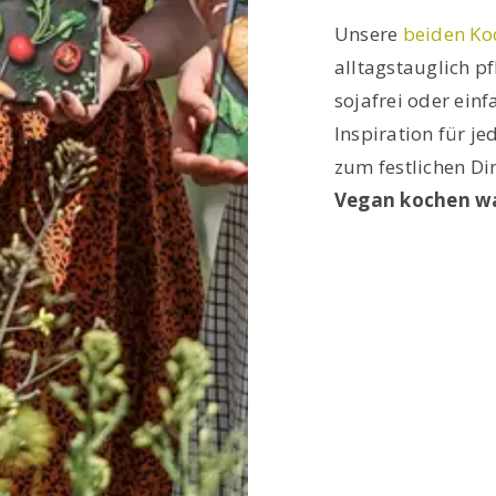
Unsere
beiden Ko
alltagstauglich pf
sojafrei oder einf
Inspiration für j
zum festlichen Di
Vegan kochen war