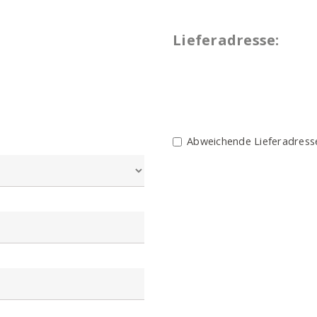
i.
Viel Freude beim Nachkochen!
Lieferadresse:
Abweichende Lieferadress