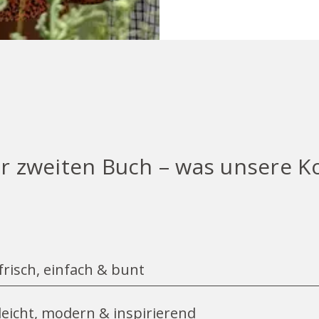
ur zweiten Buch – was unsere 
frisch, einfach & bunt
unde nach einem Steineggerhof-Kochbuch. Mit der Ums
leicht, modern & inspirierend
uns herangetragen.