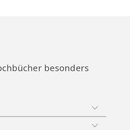
Kochbücher besonders
tellung auf eine überwiegend vegane Küche