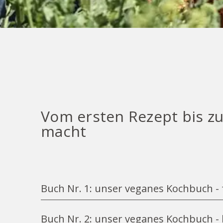
Vom ersten Rezept bis z
macht
Buch Nr. 1: unser veganes Kochbuch - 
Schon lange fragten uns Gäste und Fre
Buch Nr. 2: unser veganes Kochbuch - 
wurde dieser Wunsch noch häufiger an 