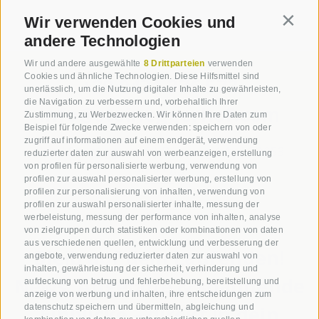
Wir verwenden Cookies und
Contin
andere Technologien
Wir und andere ausgewählte
8 Drittparteien
verwenden
Cookies und ähnliche Technologien. Diese Hilfsmittel sind
+39 0471 376 573
unerlässlich, um die Nutzung digitaler Inhalte zu gewährleisten,
die Navigation zu verbessern und, vorbehaltlich Ihrer
info@steineggerhof.com
Zustimmung, zu Werbezwecken. Wir können Ihre Daten zum
Beispiel für folgende Zwecke verwenden: speichern von oder
zugriff auf informationen auf einem endgerät, verwendung
Hotel Steineggerhof |
Bühlweg 14
-
I-
39053
reduzierter daten zur auswahl von werbeanzeigen, erstellung
Steinegg
von profilen für personalisierte werbung, verwendung von
profilen zur auswahl personalisierter werbung, erstellung von
profilen zur personalisierung von inhalten, verwendung von
LAGE & ANREISE
profilen zur auswahl personalisierter inhalte, messung der
werbeleistung, messung der performance von inhalten, analyse
von zielgruppen durch statistiken oder kombinationen von daten
aus verschiedenen quellen, entwicklung und verbesserung der
Bleib auf dem Laufenden!
angebote, verwendung reduzierter daten zur auswahl von
inhalten, gewährleistung der sicherheit, verhinderung und
News, Angebote & spannende
aufdeckung von betrug und fehlerbehebung, bereitstellung und
anzeige von werbung und inhalten, ihre entscheidungen zum
Einblicke – direkt in dein
datenschutz speichern und übermitteln, abgleichung und