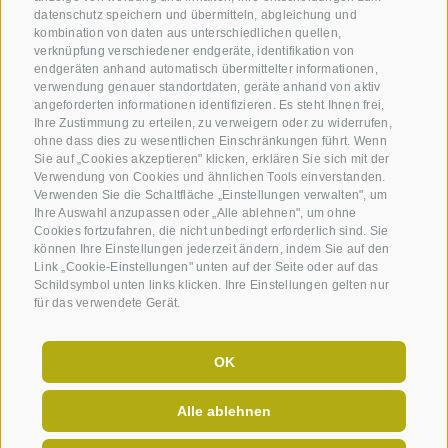
datenschutz speichern und übermitteln, abgleichung und
kombination von daten aus unterschiedlichen quellen,
verknüpfung verschiedener endgeräte, identifikation von
endgeräten anhand automatisch übermittelter informationen,
verwendung genauer standortdaten, geräte anhand von aktiv
ALLE ANGEBOTE
angeforderten informationen identifizieren. Es steht Ihnen frei,
Ihre Zustimmung zu erteilen, zu verweigern oder zu widerrufen,
ohne dass dies zu wesentlichen Einschränkungen führt. Wenn
YOGA & RETREATS, WANDERN
Sie auf „Cookies akzeptieren" klicken, erklären Sie sich mit der
13.10.2026 - 18.10.2026
Verwendung von Cookies und ähnlichen Tools einverstanden.
Yoga-Auszeit für Dich
Verwenden Sie die Schaltfläche „Einstellungen verwalten", um
Ihre Auswahl anzupassen oder „Alle ablehnen", um ohne
DETAILS
ab 915,00 €
Cookies fortzufahren, die nicht unbedingt erforderlich sind. Sie
können Ihre Einstellungen jederzeit ändern, indem Sie auf den
Anmeldeschluss 20.09 | noch 2 freie Plätze
Link „Cookie-Einstellungen" unten auf der Seite oder auf das
Schildsymbol unten links klicken. Ihre Einstellungen gelten nur
für das verwendete Gerät.
OK
Alle ablehnen