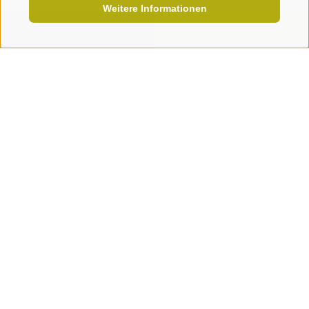
Weitere Informationen
WANDERN
23.05.2026 - 01.11.2026
ONLINE BUCHEN
JETZT ANFRAGEN
Sanft mobiles Dolomiten-Erlebnis
DETAILS
ab 945,00 € pro Person
WINTER, HOTEL
12.12.2026 - 19.12.2026
vegane Kochkurs-Woche im Dezember
DETAILS
ab 1.125,00 €