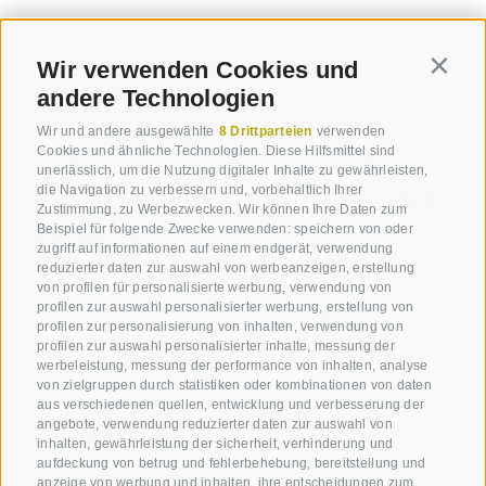
Wir verwenden Cookies und
Contin
andere Technologien
Wir und andere ausgewählte
8 Drittparteien
verwenden
Cookies und ähnliche Technologien. Diese Hilfsmittel sind
unerlässlich, um die Nutzung digitaler Inhalte zu gewährleisten,
Bei unseren Angeboten wird jeder
die Navigation zu verbessern und, vorbehaltlich Ihrer
Zustimmung, zu Werbezwecken. Wir können Ihre Daten zum
fündig ...
Beispiel für folgende Zwecke verwenden: speichern von oder
zugriff auf informationen auf einem endgerät, verwendung
reduzierter daten zur auswahl von werbeanzeigen, erstellung
von profilen für personalisierte werbung, verwendung von
profilen zur auswahl personalisierter werbung, erstellung von
profilen zur personalisierung von inhalten, verwendung von
profilen zur auswahl personalisierter inhalte, messung der
werbeleistung, messung der performance von inhalten, analyse
von zielgruppen durch statistiken oder kombinationen von daten
aus verschiedenen quellen, entwicklung und verbesserung der
angebote, verwendung reduzierter daten zur auswahl von
inhalten, gewährleistung der sicherheit, verhinderung und
aufdeckung von betrug und fehlerbehebung, bereitstellung und
anzeige von werbung und inhalten, ihre entscheidungen zum