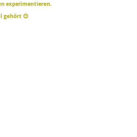
en experimentieren.
l
gehört 😊