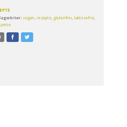
EPTE
lagwörter:
vegan
,
rezepte
,
glutenfrei
,
laktosefrei
,
speise