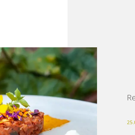
R
25.