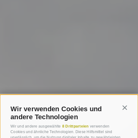
Wir verwenden Cookies und
Contin
andere Technologien
Wir und andere ausgewählte
8 Drittparteien
verwenden
Cookies und ähnliche Technologien. Diese Hilfsmittel sind
unerlässlich, um die Nutzung digitaler Inhalte zu gewährleisten,