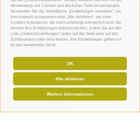
Sie auf „Cookies akzeptieren" klicken, erklären Sie sich mit der
Verwendung von Cookies und ähnlichen Tools einverstanden.
Verwenden Sie die Schaltfläche „Einstellungen verwalten", um
Ihre Auswahl anzupassen oder „Alle ablehnen", um ohne
Cookies fortzufahren, die nicht unbedingt erforderlich sind. Sie
können Ihre Einstellungen jederzeit ändern, indem Sie auf den
Link „Cookie-Einstellungen" unten auf der Seite oder auf das
Schildsymbol unten links klicken. Ihre Einstellungen gelten nur
für das verwendete Gerät.
OK
Alle ablehnen
Weitere Informationen
ONLINE BUCHEN
JETZT ANFRAGEN