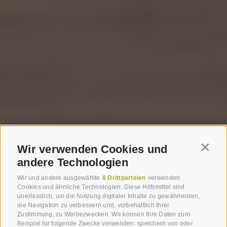
Wir verwenden Cookies und
Contin
andere Technologien
Wir und andere ausgewählte
8 Drittparteien
verwenden
Cookies und ähnliche Technologien. Diese Hilfsmittel sind
unerlässlich, um die Nutzung digitaler Inhalte zu gewährleisten,
die Navigation zu verbessern und, vorbehaltlich Ihrer
Zustimmung, zu Werbezwecken. Wir können Ihre Daten zum
Beispiel für folgende Zwecke verwenden: speichern von oder