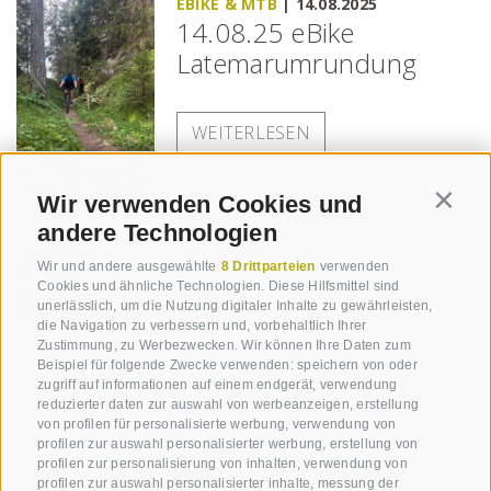
EBIKE & MTB
|
14.08.2025
14.08.25 eBike
Latemarumrundung
WEITERLESEN
Wir verwenden Cookies und
Contin
andere Technologien
Wir und andere ausgewählte
8 Drittparteien
verwenden
EBIKE & MTB
|
13.08.2025
Cookies und ähnliche Technologien. Diese Hilfsmittel sind
13.08.25 eBike
unerlässlich, um die Nutzung digitaler Inhalte zu gewährleisten,
Nigerpass &
die Navigation zu verbessern und, vorbehaltlich Ihrer
Zustimmung, zu Werbezwecken. Wir können Ihre Daten zum
Rosengarten Tour
Beispiel für folgende Zwecke verwenden: speichern von oder
zugriff auf informationen auf einem endgerät, verwendung
reduzierter daten zur auswahl von werbeanzeigen, erstellung
von profilen für personalisierte werbung, verwendung von
WEITERLESEN
profilen zur auswahl personalisierter werbung, erstellung von
profilen zur personalisierung von inhalten, verwendung von
profilen zur auswahl personalisierter inhalte, messung der