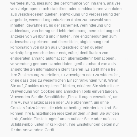
werbeleistung, messung der performance von inhalten, analyse
von zielgruppen durch statistiken oder kombinationen von daten
aus verschiedenen quellen, entwicklung und verbesserung der
angebote, verwendung reduzierter daten zur auswahl von
inhalten, gewährleistung der sicherheit, verhinderung und
aufdeckung von betrug und fehlerbehebung, bereitstellung und
anzeige von werbung und inhalten, ihre entscheidungen zum
datenschutz speichern und übermitteln, abgleichung und
kombination von daten aus unterschiedlichen quellen,
verknüpfung verschiedener endgeräte, identifikation von
«
‹
1
2
3
4
5
6
7
8
9
endgeräten anhand automatisch übermittelter informationen,
verwendung genauer standortdaten, geräte anhand von aktiv
10
›
»
angeforderten informationen identifizieren. Es steht Ihnen frei,
Ihre Zustimmung zu erteilen, zu verweigern oder zu widerrufen,
ohne dass dies zu wesentlichen Einschränkungen führt. Wenn
1276 Einträge auf 107 Seiten, Angezeigte Einträge 1-12
Sie auf „Cookies akzeptieren" klicken, erklären Sie sich mit der
Verwendung von Cookies und ähnlichen Tools einverstanden.
Verwenden Sie die Schaltfläche „Einstellungen verwalten", um
Ihre Auswahl anzupassen oder „Alle ablehnen", um ohne
Cookies fortzufahren, die nicht unbedingt erforderlich sind. Sie
können Ihre Einstellungen jederzeit ändern, indem Sie auf den
Link „Cookie-Einstellungen" unten auf der Seite oder auf das
Schildsymbol unten links klicken. Ihre Einstellungen gelten nur
für das verwendete Gerät.