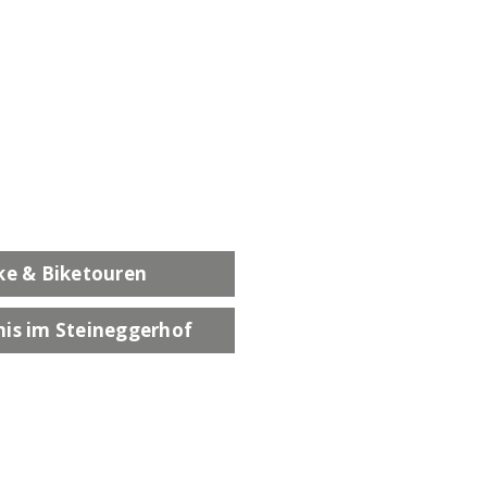
ke & Biketouren
is im Steineggerhof