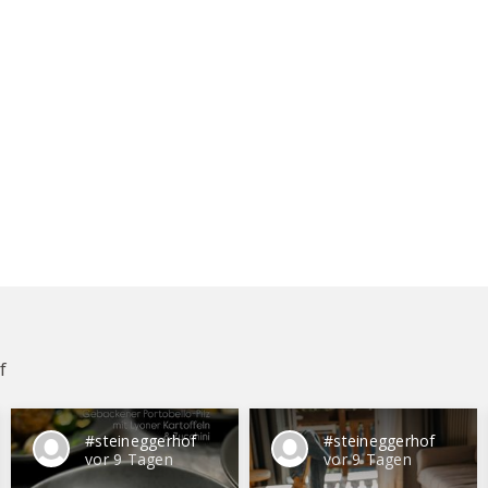
f
#steineggerhof
#steineggerhof
vor 9 Tagen
vor 9 Tagen