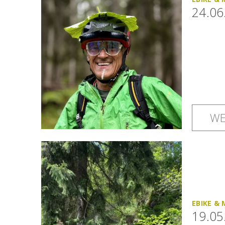
24.06
WE
EBIKE &
19.05