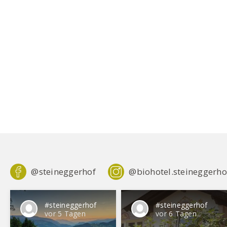
@steineggerhof
@biohotel.steineggerho
#steineggerhof
#steineggerhof
vor 5 Tagen
vor 6 Tagen