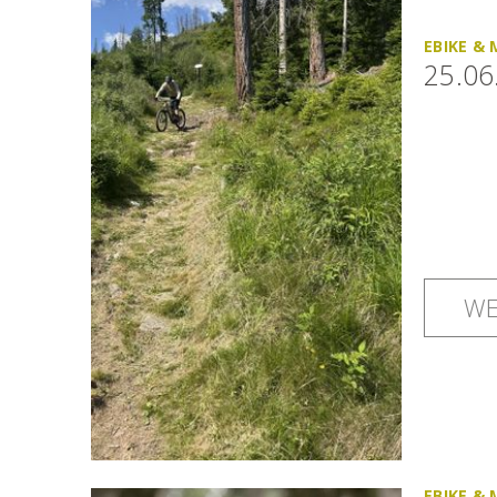
EBIKE &
25.06
WE
EBIKE &