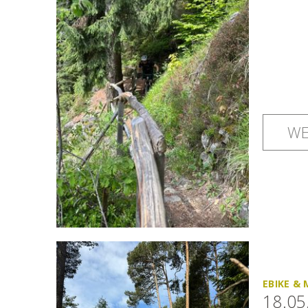
WE
EBIKE &
18.05