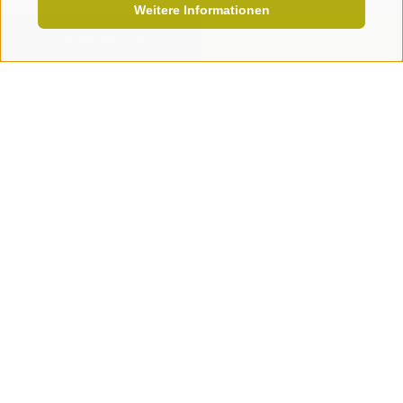
Weitere Informationen
ONLINE BUCHEN
JETZT ANFRAGEN
Das könnte Dich auch interessieren
WETTERBERICHT
NEWS